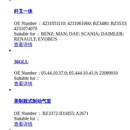
杆叉一体
OE Number : 4231051110; 4231061060; BZ3480; BZ3533;
4231074070
Suitable for : BENZ; MAN; DAF; SCANIA; DAIMLER;
RENAULT; EVOBUS
查看详情
36GLL
OE Number : 05.44.10.37.0; 05.444.10.41.0; 22089010
Suitable for :
查看详情
美制鼓式制动气室
OE Number : BZ3372-II33455; A2671
Suitable for :
查看详情