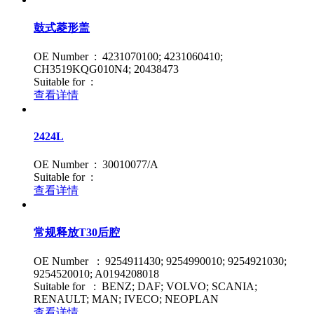
鼓式菱形盖
OE Number : 4231070100; 4231060410;
CH3519KQG010N4; 20438473
Suitable for :
查看详情
2424L
OE Number : 30010077/A
Suitable for :
查看详情
常规释放T30后腔
OE Number : 9254911430; 9254990010; 9254921030;
9254520010; A0194208018
Suitable for : BENZ; DAF; VOLVO; SCANIA;
RENAULT; MAN; IVECO; NEOPLAN
查看详情