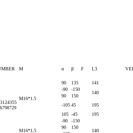
UMBER
M
α
β
F
L3
VE
90
135
141
-90
-150
140
90
150
M16*1.5
 3124355
-105
45
195
6798729
105
-45
195
-90
-150
90
150
M16*1.5
140