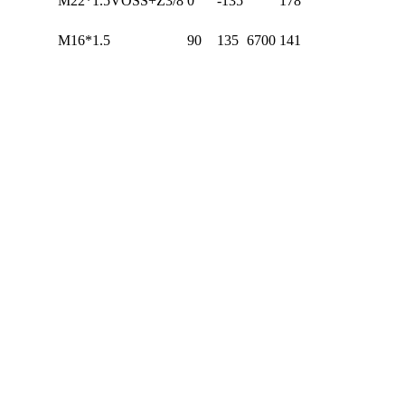
M22*1.5VOSS+Z3/8
0
-135
178
M16*1.5
90
135
6700
141