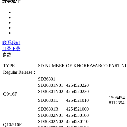
分享这个
联系我们
目录下载
参数
TYPE
SD NUMBER
OE KNORR/WABCO
PART N
Regular Release：
SD36301
SD36301N01
4254520220
SD36301N02
4254520230
Q9/16F
1505454
SD36301L
4254521010
8112394 
SD36301R
4254521000
SD36302N01
4254530100
SD36302N02
4254530110
Q10/516F