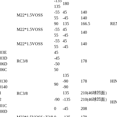
-135
180
135
-55
45
140
M22*1.5VOSS
55
-45
140
90
135
166.5
RE
M22*1.5VOSS
-55
45
140
55
-45
-55
45
M22*1.5VOSS
140
55
-45
03E
45
A03D
-45
RC3/8
178
A06D
-50
06C
50
135
0130
-90
178
HI
90
0140
-90
1
135
210(46球凹面）
RC3/8
2
-90
-135
210(46球凹面）
HI
01C
0
-45
208
A00D